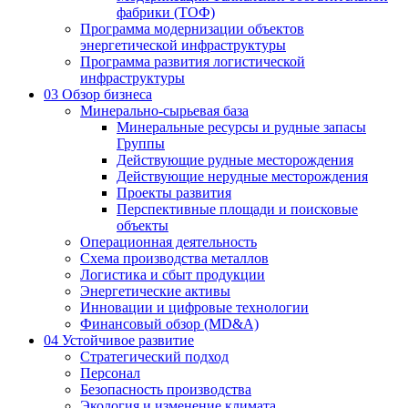
фабрики (ТОФ)
Программа модернизации объектов
энергетической инфраструктуры
Программа развития логистической
инфраструктуры
03
Обзор бизнеса
Минерально-сырьевая база
Минеральные ресурсы и рудные запасы
Группы
Действующие рудные месторождения
Действующие нерудные месторождения
Проекты развития
Перспективные площади и поисковые
объекты
Операционная деятельность
Схема производства металлов
Логистика и сбыт продукции
Энергетические активы
Инновации и цифровые технологии
Финансовый обзор (MD&A)
04
Устойчивое развитие
Стратегический подход
Персонал
Безопасность производства
Экология и изменение климата