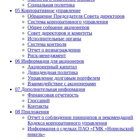
Социальная политика
05
Корпоративное управление
Обращение Председателя Совета директоров
Система корпоративного управления
Общее собрание акционеров
Совет директоров и комитеты
Исполнительные органы
Система контроля
Отчет о вознаграждении
Риск-менеджмент
06
Информация для акционеров
Акционерный капитал
Дивидендная политика
Управление долговым портфелем
Взаимодействие с акционерами
07
Дополнительная информация
Финансовая отчетность
Глоссарий
Контакты
08
Приложения
Отчет о соблюдении принципов и рекомендаций
Кодекса корпоративного управления
Информация о сделках ПАО «ГМК «Норильский
никель»