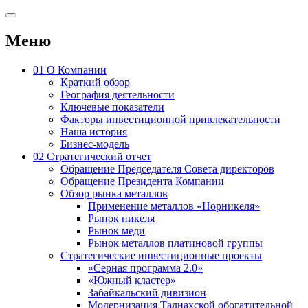
Меню
01
О Компании
Краткий обзор
География деятельности
Ключевые показатели
Факторы инвестиционной привлекательности
Наша история
Бизнес-модель
02
Стратегический отчет
Обращение Председателя Совета директоров
Обращение Президента Компании
Обзор рынка металлов
Применение металлов «Норникеля»
Рынок никеля
Рынок меди
Рынок металлов платиновой группы
Стратегические инвестиционные проекты
«Серная программа 2.0»
«Южный кластер»
Забайкальский дивизион
Модернизация Талнахской обогатительной