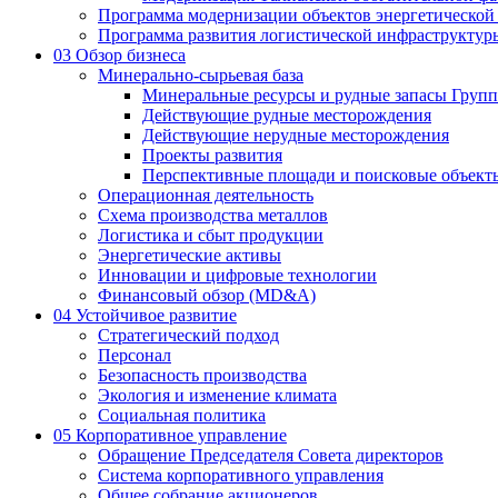
Программа модернизации объектов энергетической
Программа развития логистической инфраструктур
03
Обзор бизнеса
Минерально-сырьевая база
Минеральные ресурсы и рудные запасы Груп
Действующие рудные месторождения
Действующие нерудные месторождения
Проекты развития
Перспективные площади и поисковые объект
Операционная деятельность
Схема производства металлов
Логистика и сбыт продукции
Энергетические активы
Инновации и цифровые технологии
Финансовый обзор (MD&A)
04
Устойчивое развитие
Стратегический подход
Персонал
Безопасность производства
Экология и изменение климата
Социальная политика
05
Корпоративное управление
Обращение Председателя Совета директоров
Система корпоративного управления
Общее собрание акционеров