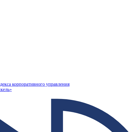
декса корпоративного управления
кель»