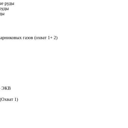
ые руды
руды
уды
рниковых газов (охват 1+ 2)
 ЭКВ
(Охват 1)