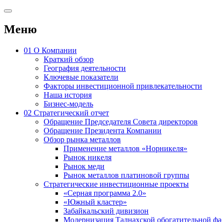
Меню
01
О Компании
Краткий обзор
География деятельности
Ключевые показатели
Факторы инвестиционной привлекательности
Наша история
Бизнес-модель
02
Стратегический отчет
Обращение Председателя Совета директоров
Обращение Президента Компании
Обзор рынка металлов
Применение металлов «Норникеля»
Рынок никеля
Рынок меди
Рынок металлов платиновой группы
Стратегические инвестиционные проекты
«Серная программа 2.0»
«Южный кластер»
Забайкальский дивизион
Модернизация Талнахской обогатительной ф