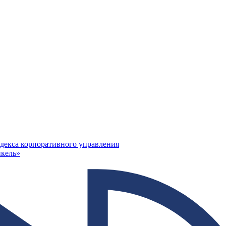
декса корпоративного управления
кель»