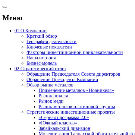
Меню
01
О Компании
Краткий обзор
География деятельности
Ключевые показатели
Факторы инвестиционной привлекательности
Наша история
Бизнес-модель
02
Стратегический отчет
Обращение Председателя Совета директоров
Обращение Президента Компании
Обзор рынка металлов
Применение металлов «Норникеля»
Рынок никеля
Рынок меди
Рынок металлов платиновой группы
Стратегические инвестиционные проекты
«Серная программа 2.0»
«Южный кластер»
Забайкальский дивизион
Модернизация Талнахской обогатительной ф