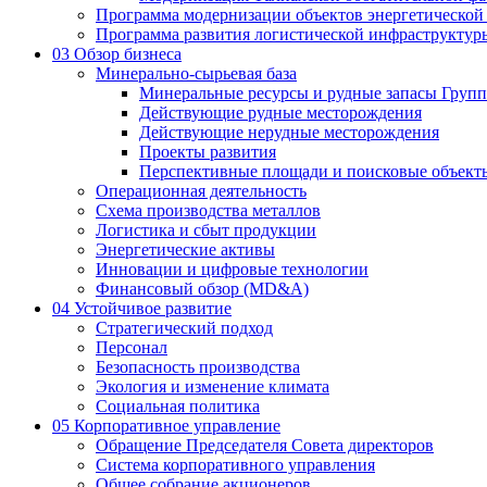
Программа модернизации объектов энергетической
Программа развития логистической инфраструктур
03
Обзор бизнеса
Минерально-сырьевая база
Минеральные ресурсы и рудные запасы Груп
Действующие рудные месторождения
Действующие нерудные месторождения
Проекты развития
Перспективные площади и поисковые объект
Операционная деятельность
Схема производства металлов
Логистика и сбыт продукции
Энергетические активы
Инновации и цифровые технологии
Финансовый обзор (MD&A)
04
Устойчивое развитие
Стратегический подход
Персонал
Безопасность производства
Экология и изменение климата
Социальная политика
05
Корпоративное управление
Обращение Председателя Совета директоров
Система корпоративного управления
Общее собрание акционеров