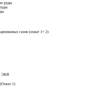
ые руды
руды
уды
рниковых газов (охват 1+ 2)
 ЭКВ
(Охват 1)