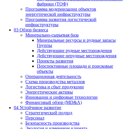
фабрики (ТОФ)
Программа модернизации объектов
энергетической инфраструктуры
Программа развития логистической
инфраструктуры
03
Обзор бизнеса
Минерально-сырьевая база
Минеральные ресурсы и рудные запасы
Группы
Действующие рудные месторождения
Действующие нерудные месторождения
Проекты развития
Перспективные площади и поисковые
объекты
Операционная деятельность
Схема производства металлов
Логистика и сбыт продукции
Энергетические активы
Инновации и цифровые технологии
Финансовый обзор (MD&A)
04
Устойчивое развитие
Стратегический подход
Персонал
Безопасность производства
Экология и изменение климата