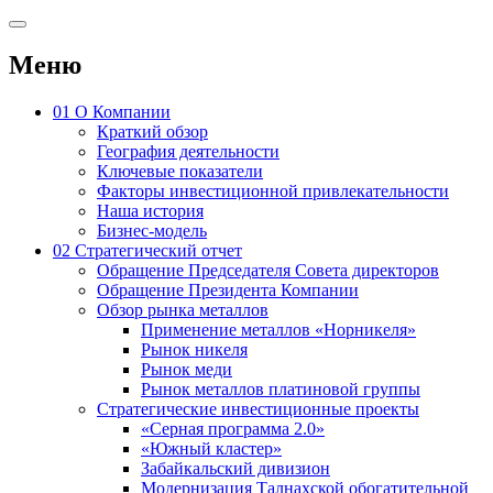
Меню
01
О Компании
Краткий обзор
География деятельности
Ключевые показатели
Факторы инвестиционной привлекательности
Наша история
Бизнес-модель
02
Стратегический отчет
Обращение Председателя Совета директоров
Обращение Президента Компании
Обзор рынка металлов
Применение металлов «Норникеля»
Рынок никеля
Рынок меди
Рынок металлов платиновой группы
Стратегические инвестиционные проекты
«Серная программа 2.0»
«Южный кластер»
Забайкальский дивизион
Модернизация Талнахской обогатительной