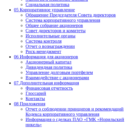
Социальная политика
05
Корпоративное управление
Обращение Председателя Совета директоров
Система корпоративного управления
Общее собрание акционеров
Совет директоров и комитеты
Исполнительные органы
Система контроля
Отчет о вознаграждении
Риск-менеджмент
06
Информация для акционеров
Акционерный капитал
Дивидендная политика
Управление долговым портфелем
Взаимодействие с акционерами
07
Дополнительная информация
Финансовая отчетность
Глоссарий
Контакты
08
Приложения
Отчет о соблюдении принципов и рекомендаций
Кодекса корпоративного управления
Информация о сделках ПАО «ГМК «Норильский
никель»