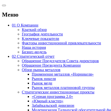
Меню
01
О Компании
Краткий обзор
География деятельности
Ключевые показатели
Факторы инвестиционной привлекательности
Наша история
Бизнес-модель
02
Стратегический отчет
Обращение Председателя Совета директоров
Обращение Президента Компании
Обзор рынка металлов
Применение металлов «Норникеля»
Рынок никеля
Рынок меди
Рынок металлов платиновой группы
Стратегические инвестиционные проекты
«Серная программа 2.0»
«Южный кластер»
Забайкальский дивизион
Модернизация Талнахской обогатительной ф