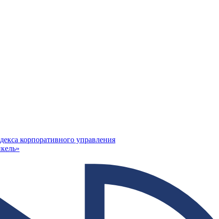
декса корпоративного управления
кель»