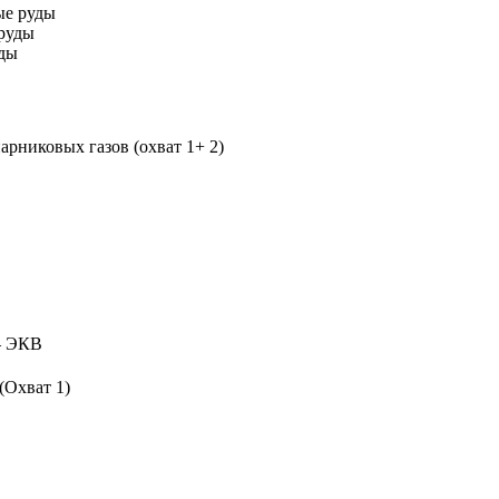
ые руды
руды
уды
рниковых газов (охват 1+ 2)
 ЭКВ
(Охват 1)