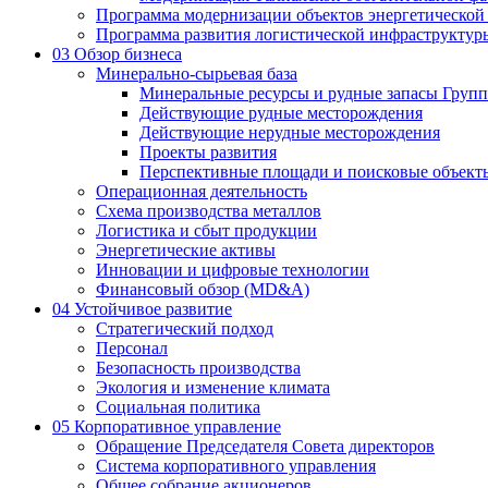
Программа модернизации объектов энергетической
Программа развития логистической инфраструктур
03
Обзор бизнеса
Минерально-сырьевая база
Минеральные ресурсы и рудные запасы Груп
Действующие рудные месторождения
Действующие нерудные месторождения
Проекты развития
Перспективные площади и поисковые объект
Операционная деятельность
Схема производства металлов
Логистика и сбыт продукции
Энергетические активы
Инновации и цифровые технологии
Финансовый обзор (MD&A)
04
Устойчивое развитие
Стратегический подход
Персонал
Безопасность производства
Экология и изменение климата
Социальная политика
05
Корпоративное управление
Обращение Председателя Совета директоров
Система корпоративного управления
Общее собрание акционеров