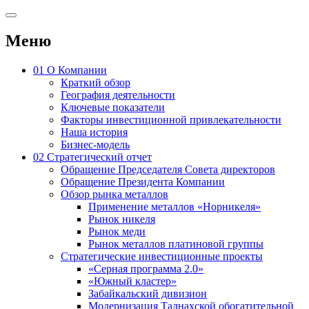
Меню
01
О Компании
Краткий обзор
География деятельности
Ключевые показатели
Факторы инвестиционной привлекательности
Наша история
Бизнес-модель
02
Стратегический отчет
Обращение Председателя Совета директоров
Обращение Президента Компании
Обзор рынка металлов
Применение металлов «Норникеля»
Рынок никеля
Рынок меди
Рынок металлов платиновой группы
Стратегические инвестиционные проекты
«Серная программа 2.0»
«Южный кластер»
Забайкальский дивизион
Модернизация Талнахской обогатительной