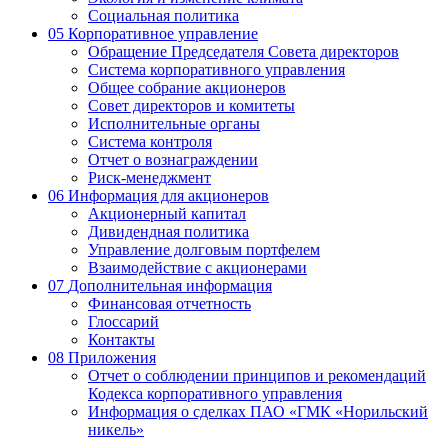
Социальная политика
05
Корпоративное управление
Обращение Председателя Совета директоров
Система корпоративного управления
Общее собрание акционеров
Совет директоров и комитеты
Исполнительные органы
Система контроля
Отчет о вознаграждении
Риск-менеджмент
06
Информация для акционеров
Акционерный капитал
Дивидендная политика
Управление долговым портфелем
Взаимодействие с акционерами
07
Дополнительная информация
Финансовая отчетность
Глоссарий
Контакты
08
Приложения
Отчет о соблюдении принципов и рекомендаций
Кодекса корпоративного управления
Информация о сделках ПАО «ГМК «Норильский
никель»