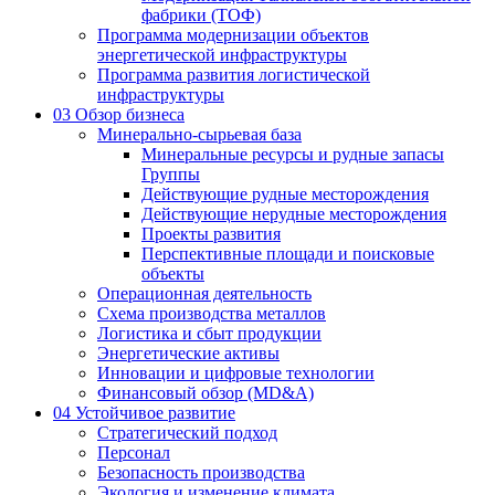
фабрики (ТОФ)
Программа модернизации объектов
энергетической инфраструктуры
Программа развития логистической
инфраструктуры
03
Обзор бизнеса
Минерально-сырьевая база
Минеральные ресурсы и рудные запасы
Группы
Действующие рудные месторождения
Действующие нерудные месторождения
Проекты развития
Перспективные площади и поисковые
объекты
Операционная деятельность
Схема производства металлов
Логистика и сбыт продукции
Энергетические активы
Инновации и цифровые технологии
Финансовый обзор (MD&A)
04
Устойчивое развитие
Стратегический подход
Персонал
Безопасность производства
Экология и изменение климата