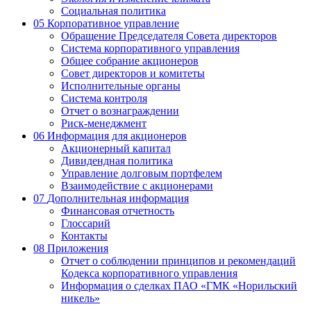
Социальная политика
05
Корпоративное управление
Обращение Председателя Совета директоров
Система корпоративного управления
Общее собрание акционеров
Совет директоров и комитеты
Исполнительные органы
Система контроля
Отчет о вознаграждении
Риск-менеджмент
06
Информация для акционеров
Акционерный капитал
Дивидендная политика
Управление долговым портфелем
Взаимодействие с акционерами
07
Дополнительная информация
Финансовая отчетность
Глоссарий
Контакты
08
Приложения
Отчет о соблюдении принципов и рекомендаций
Кодекса корпоративного управления
Информация о сделках ПАО «ГМК «Норильский
никель»