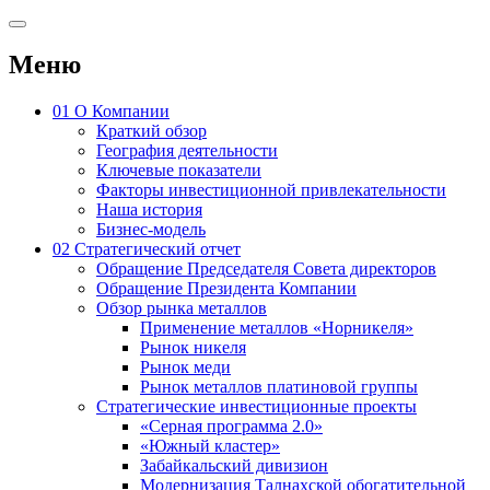
Меню
01
О Компании
Краткий обзор
География деятельности
Ключевые показатели
Факторы инвестиционной привлекательности
Наша история
Бизнес-модель
02
Стратегический отчет
Обращение Председателя Совета директоров
Обращение Президента Компании
Обзор рынка металлов
Применение металлов «Норникеля»
Рынок никеля
Рынок меди
Рынок металлов платиновой группы
Стратегические инвестиционные проекты
«Серная программа 2.0»
«Южный кластер»
Забайкальский дивизион
Модернизация Талнахской обогатительной