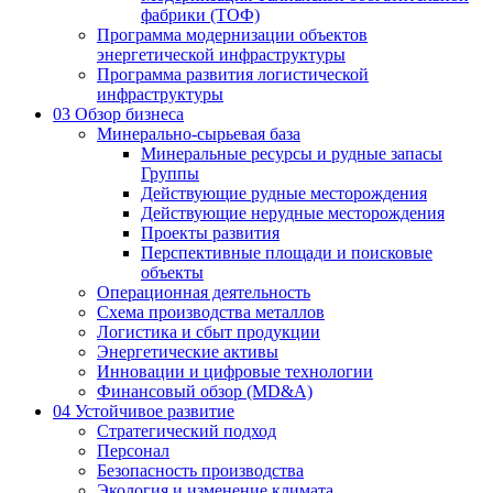
фабрики (ТОФ)
Программа модернизации объектов
энергетической инфраструктуры
Программа развития логистической
инфраструктуры
03
Обзор бизнеса
Минерально-сырьевая база
Минеральные ресурсы и рудные запасы
Группы
Действующие рудные месторождения
Действующие нерудные месторождения
Проекты развития
Перспективные площади и поисковые
объекты
Операционная деятельность
Схема производства металлов
Логистика и сбыт продукции
Энергетические активы
Инновации и цифровые технологии
Финансовый обзор (MD&A)
04
Устойчивое развитие
Стратегический подход
Персонал
Безопасность производства
Экология и изменение климата