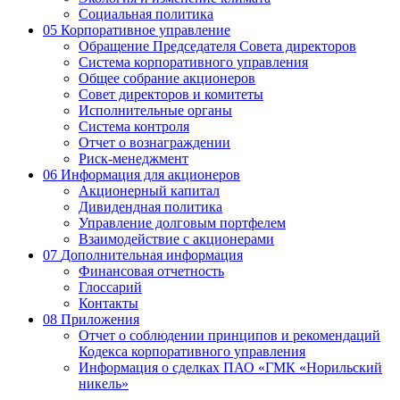
Социальная политика
05
Корпоративное управление
Обращение Председателя Совета директоров
Система корпоративного управления
Общее собрание акционеров
Совет директоров и комитеты
Исполнительные органы
Система контроля
Отчет о вознаграждении
Риск-менеджмент
06
Информация для акционеров
Акционерный капитал
Дивидендная политика
Управление долговым портфелем
Взаимодействие с акционерами
07
Дополнительная информация
Финансовая отчетность
Глоссарий
Контакты
08
Приложения
Отчет о соблюдении принципов и рекомендаций
Кодекса корпоративного управления
Информация о сделках ПАО «ГМК «Норильский
никель»