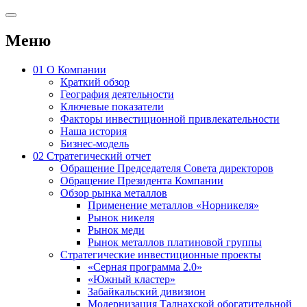
Меню
01
О Компании
Краткий обзор
География деятельности
Ключевые показатели
Факторы инвестиционной привлекательности
Наша история
Бизнес-модель
02
Стратегический отчет
Обращение Председателя Совета директоров
Обращение Президента Компании
Обзор рынка металлов
Применение металлов «Норникеля»
Рынок никеля
Рынок меди
Рынок металлов платиновой группы
Стратегические инвестиционные проекты
«Серная программа 2.0»
«Южный кластер»
Забайкальский дивизион
Модернизация Талнахской обогатительной