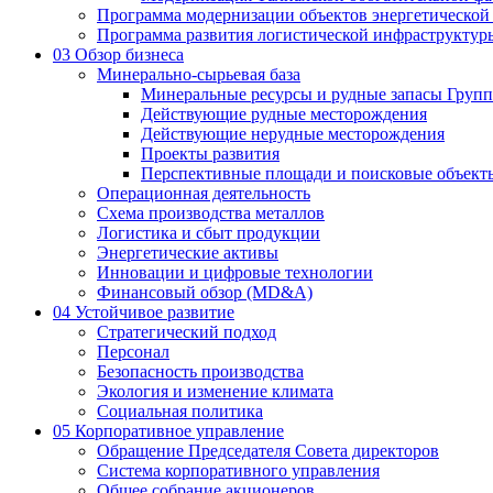
Программа модернизации объектов энергетической
Программа развития логистической инфраструктур
03
Обзор бизнеса
Минерально-сырьевая база
Минеральные ресурсы и рудные запасы Груп
Действующие рудные месторождения
Действующие нерудные месторождения
Проекты развития
Перспективные площади и поисковые объект
Операционная деятельность
Схема производства металлов
Логистика и сбыт продукции
Энергетические активы
Инновации и цифровые технологии
Финансовый обзор (MD&A)
04
Устойчивое развитие
Стратегический подход
Персонал
Безопасность производства
Экология и изменение климата
Социальная политика
05
Корпоративное управление
Обращение Председателя Совета директоров
Система корпоративного управления
Общее собрание акционеров