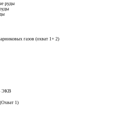
ые руды
руды
уды
рниковых газов (охват 1+ 2)
 ЭКВ
(Охват 1)