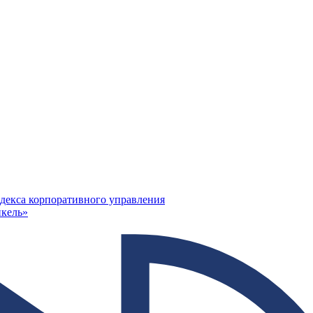
декса корпоративного управления
кель»