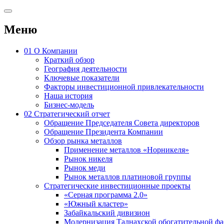
Меню
01
О Компании
Краткий обзор
География деятельности
Ключевые показатели
Факторы инвестиционной привлекательности
Наша история
Бизнес-модель
02
Стратегический отчет
Обращение Председателя Совета директоров
Обращение Президента Компании
Обзор рынка металлов
Применение металлов «Норникеля»
Рынок никеля
Рынок меди
Рынок металлов платиновой группы
Стратегические инвестиционные проекты
«Серная программа 2.0»
«Южный кластер»
Забайкальский дивизион
Модернизация Талнахской обогатительной ф