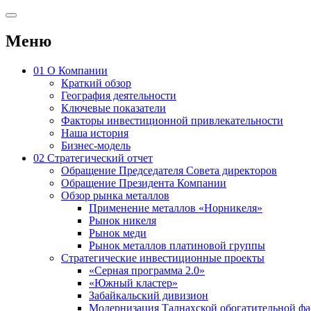
Меню
01
О Компании
Краткий обзор
География деятельности
Ключевые показатели
Факторы инвестиционной привлекательности
Наша история
Бизнес-модель
02
Стратегический отчет
Обращение Председателя Совета директоров
Обращение Президента Компании
Обзор рынка металлов
Применение металлов «Норникеля»
Рынок никеля
Рынок меди
Рынок металлов платиновой группы
Стратегические инвестиционные проекты
«Серная программа 2.0»
«Южный кластер»
Забайкальский дивизион
Модернизация Талнахской обогатительной ф