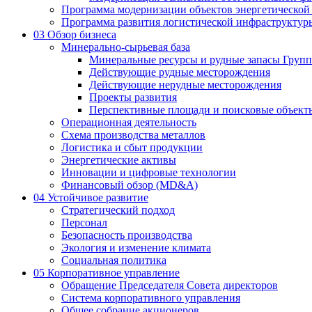
Программа модернизации объектов энергетической
Программа развития логистической инфраструктур
03
Обзор бизнеса
Минерально-сырьевая база
Минеральные ресурсы и рудные запасы Груп
Действующие рудные месторождения
Действующие нерудные месторождения
Проекты развития
Перспективные площади и поисковые объект
Операционная деятельность
Схема производства металлов
Логистика и сбыт продукции
Энергетические активы
Инновации и цифровые технологии
Финансовый обзор (MD&A)
04
Устойчивое развитие
Стратегический подход
Персонал
Безопасность производства
Экология и изменение климата
Социальная политика
05
Корпоративное управление
Обращение Председателя Совета директоров
Система корпоративного управления
Общее собрание акционеров