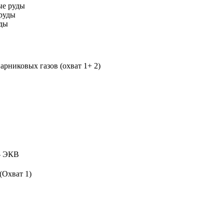
ые руды
руды
уды
рниковых газов (охват 1+ 2)
 ЭКВ
(Охват 1)