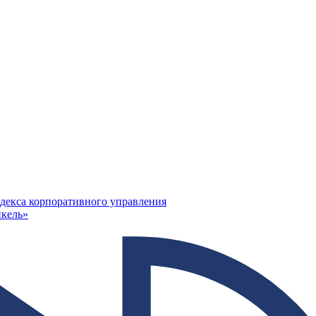
декса корпоративного управления
кель»