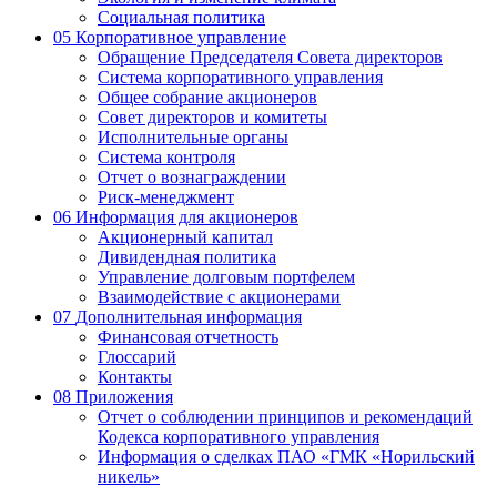
Социальная политика
05
Корпоративное управление
Обращение Председателя Совета директоров
Система корпоративного управления
Общее собрание акционеров
Совет директоров и комитеты
Исполнительные органы
Система контроля
Отчет о вознаграждении
Риск-менеджмент
06
Информация для акционеров
Акционерный капитал
Дивидендная политика
Управление долговым портфелем
Взаимодействие с акционерами
07
Дополнительная информация
Финансовая отчетность
Глоссарий
Контакты
08
Приложения
Отчет о соблюдении принципов и рекомендаций
Кодекса корпоративного управления
Информация о сделках ПАО «ГМК «Норильский
никель»