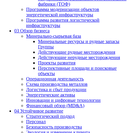
фабрики (ТОФ)
Программа модернизации объектов
энергетической инфраструктуры
Программа развития логистической
инфраструктуры
03
Обзор бизнеса
Минерально-сырьевая база
Минеральные ресурсы и рудные запасы
Группы
Действующие рудные месторождения
Действующие нерудные месторождения
Проекты развития
Перспективные площади и поисковые
объекты
Операционная деятельность
Схема производства металлов
Логистика и сбыт продукции
Энергетические активы
Инновации и цифровые технологии
Финансовый обзор (MD&A)
04
Устойчивое развитие
Стратегический подход
Персонал
Безопасность производства
Экология и изменение климата