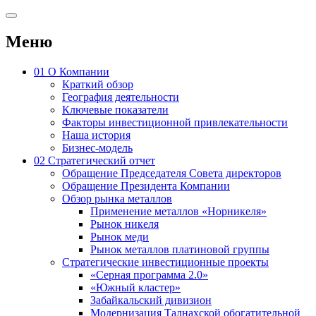
Меню
01
О Компании
Краткий обзор
География деятельности
Ключевые показатели
Факторы инвестиционной привлекательности
Наша история
Бизнес-модель
02
Стратегический отчет
Обращение Председателя Совета директоров
Обращение Президента Компании
Обзор рынка металлов
Применение металлов «Норникеля»
Рынок никеля
Рынок меди
Рынок металлов платиновой группы
Стратегические инвестиционные проекты
«Серная программа 2.0»
«Южный кластер»
Забайкальский дивизион
Модернизация Талнахской обогатительной