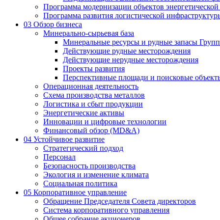
Программа модернизации объектов энергетической
Программа развития логистической инфраструктур
03
Обзор бизнеса
Минерально-сырьевая база
Минеральные ресурсы и рудные запасы Груп
Действующие рудные месторождения
Действующие нерудные месторождения
Проекты развития
Перспективные площади и поисковые объект
Операционная деятельность
Схема производства металлов
Логистика и сбыт продукции
Энергетические активы
Инновации и цифровые технологии
Финансовый обзор (MD&A)
04
Устойчивое развитие
Стратегический подход
Персонал
Безопасность производства
Экология и изменение климата
Социальная политика
05
Корпоративное управление
Обращение Председателя Совета директоров
Система корпоративного управления
Общее собрание акционеров