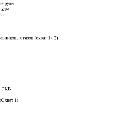
ые руды
руды
уды
рниковых газов (охват 1+ 2)
 ЭКВ
(Охват 1)