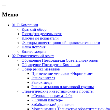
Меню
01
О Компании
Краткий обзор
География деятельности
Ключевые показатели
Факторы инвестиционной привлекательности
Наша история
Бизнес-модель
02
Стратегический отчет
Обращение Председателя Совета директоров
Обращение Президента Компании
Обзор рынка металлов
Применение металлов «Норникеля»
Рынок никеля
Рынок меди
Рынок металлов платиновой группы
Стратегические инвестиционные проекты
«Серная программа 2.0»
«Южный кластер»
Забайкальский дивизион
Модернизация Талнахской обогатительной ф