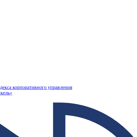
декса корпоративного управления
кель»