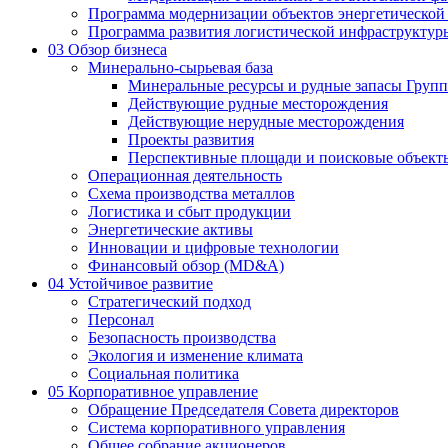
Программа модернизации объектов энергетической
Программа развития логистической инфраструктур
03
Обзор бизнеса
Минерально-сырьевая база
Минеральные ресурсы и рудные запасы Груп
Действующие рудные месторождения
Действующие нерудные месторождения
Проекты развития
Перспективные площади и поисковые объект
Операционная деятельность
Схема производства металлов
Логистика и сбыт продукции
Энергетические активы
Инновации и цифровые технологии
Финансовый обзор (MD&A)
04
Устойчивое развитие
Стратегический подход
Персонал
Безопасность производства
Экология и изменение климата
Социальная политика
05
Корпоративное управление
Обращение Председателя Совета директоров
Система корпоративного управления
Общее собрание акционеров