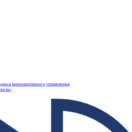
декса корпоративного управления
кель»