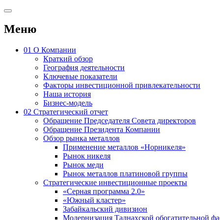
Меню
01
О Компании
Краткий обзор
География деятельности
Ключевые показатели
Факторы инвестиционной привлекательности
Наша история
Бизнес-модель
02
Стратегический отчет
Обращение Председателя Совета директоров
Обращение Президента Компании
Обзор рынка металлов
Применение металлов «Норникеля»
Рынок никеля
Рынок меди
Рынок металлов платиновой группы
Стратегические инвестиционные проекты
«Серная программа 2.0»
«Южный кластер»
Забайкальский дивизион
Модернизация Талнахской обогатительной ф