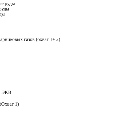
ые руды
руды
уды
рниковых газов (охват 1+ 2)
 ЭКВ
(Охват 1)