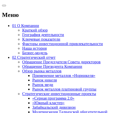
Меню
01
О Компании
Краткий обзор
География деятельности
Ключевые показатели
Факторы инвестиционной привлекательности
Наша история
Бизнес-модель
02
Стратегический отчет
Обращение Председателя Совета директоров
Обращение Президента Компании
Обзор рынка металлов
Применение металлов «Норникеля»
Рынок никеля
Рынок меди
Рынок металлов платиновой группы
Стратегические инвестиционные проекты
«Серная программа 2.0»
«Южный кластер»
Забайкальский дивизион
Модернизация Талнахской обогатительной