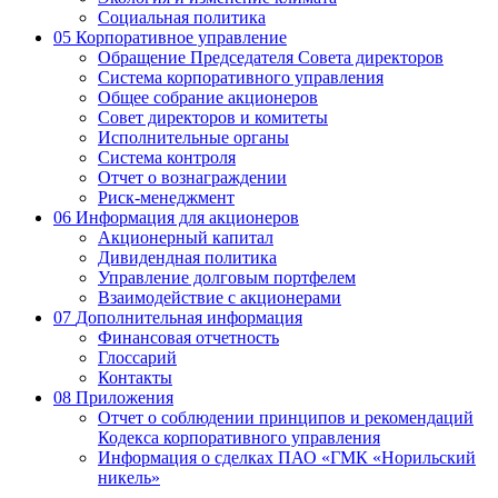
Социальная политика
05
Корпоративное управление
Обращение Председателя Совета директоров
Система корпоративного управления
Общее собрание акционеров
Совет директоров и комитеты
Исполнительные органы
Система контроля
Отчет о вознаграждении
Риск-менеджмент
06
Информация для акционеров
Акционерный капитал
Дивидендная политика
Управление долговым портфелем
Взаимодействие с акционерами
07
Дополнительная информация
Финансовая отчетность
Глоссарий
Контакты
08
Приложения
Отчет о соблюдении принципов и рекомендаций
Кодекса корпоративного управления
Информация о сделках ПАО «ГМК «Норильский
никель»