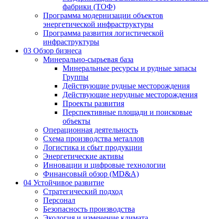
фабрики (ТОФ)
Программа модернизации объектов
энергетической инфраструктуры
Программа развития логистической
инфраструктуры
03
Обзор бизнеса
Минерально-сырьевая база
Минеральные ресурсы и рудные запасы
Группы
Действующие рудные месторождения
Действующие нерудные месторождения
Проекты развития
Перспективные площади и поисковые
объекты
Операционная деятельность
Схема производства металлов
Логистика и сбыт продукции
Энергетические активы
Инновации и цифровые технологии
Финансовый обзор (MD&A)
04
Устойчивое развитие
Стратегический подход
Персонал
Безопасность производства
Экология и изменение климата