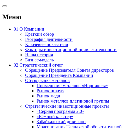
Меню
01
О Компании
Краткий обзор
География деятельности
Ключевые показатели
Факторы инвестиционной привлекательности
Наша история
Бизнес-модель
02
Стратегический отчет
Обращение Председателя Совета директоров
Обращение Президента Компании
Обзор рынка металлов
Применение металлов «Норникеля»
Рынок никеля
Рынок меди
Рынок металлов платиновой группы
Стратегические инвестиционные проекты
«Серная программа 2.0»
«Южный кластер»
Забайкальский дивизион
Модернизация Талнахской обогатительной