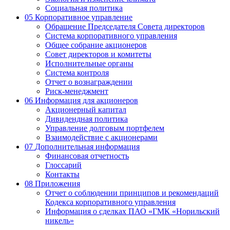
Социальная политика
05
Корпоративное управление
Обращение Председателя Совета директоров
Система корпоративного управления
Общее собрание акционеров
Совет директоров и комитеты
Исполнительные органы
Система контроля
Отчет о вознаграждении
Риск-менеджмент
06
Информация для акционеров
Акционерный капитал
Дивидендная политика
Управление долговым портфелем
Взаимодействие с акционерами
07
Дополнительная информация
Финансовая отчетность
Глоссарий
Контакты
08
Приложения
Отчет о соблюдении принципов и рекомендаций
Кодекса корпоративного управления
Информация о сделках ПАО «ГМК «Норильский
никель»