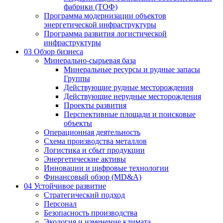
фабрики (ТОФ)
Программа модернизации объектов
энергетической инфраструктуры
Программа развития логистической
инфраструктуры
03
Обзор бизнеса
Минерально-сырьевая база
Минеральные ресурсы и рудные запасы
Группы
Действующие рудные месторождения
Действующие нерудные месторождения
Проекты развития
Перспективные площади и поисковые
объекты
Операционная деятельность
Схема производства металлов
Логистика и сбыт продукции
Энергетические активы
Инновации и цифровые технологии
Финансовый обзор (MD&A)
04
Устойчивое развитие
Стратегический подход
Персонал
Безопасность производства
Экология и изменение климата