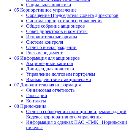
Социальная политика
05
Корпоративное управление
Обращение Председателя Совета директоров
Система корпоративного управления
Общее собрание акционеров
Совет директоров и комитеты
Исполнительные органы
Система контроля
Отчет о вознаграждении
Риск-менеджмент
06
Информация для акционеров
Акционерный капитал
Дивидендная политика
Управление долговым портфелем
Взаимодействие с акционерами
07
Дополнительная информация
Финансовая отчетность
Глоссарий
Контакты
08
Приложения
Отчет о соблюдении принципов и рекомендаций
Кодекса корпоративного управления
Информация о сделках ПАО «ГМК «Норильский
никель»