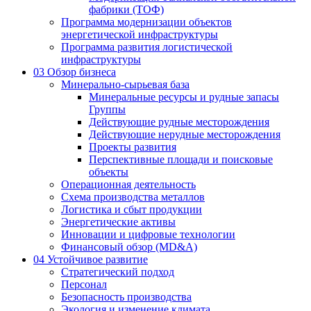
фабрики (ТОФ)
Программа модернизации объектов
энергетической инфраструктуры
Программа развития логистической
инфраструктуры
03
Обзор бизнеса
Минерально-сырьевая база
Минеральные ресурсы и рудные запасы
Группы
Действующие рудные месторождения
Действующие нерудные месторождения
Проекты развития
Перспективные площади и поисковые
объекты
Операционная деятельность
Схема производства металлов
Логистика и сбыт продукции
Энергетические активы
Инновации и цифровые технологии
Финансовый обзор (MD&A)
04
Устойчивое развитие
Стратегический подход
Персонал
Безопасность производства
Экология и изменение климата