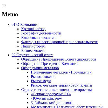
Меню
01
О Компании
Краткий обзор
География деятельности
Ключевые показатели
Факторы инвестиционной привлекательности
Наша история
Бизнес-модель
02
Стратегический отчет
Обращение Председателя Совета директоров
Обращение Президента Компании
Обзор рынка металлов
Применение металлов «Норникеля»
Рынок никеля
Рынок меди
Рынок металлов платиновой группы
Стратегические инвестиционные проекты
«Серная программа 2.0»
«Южный кластер»
Забайкальский дивизион
Модернизация Талнахской обогатительной