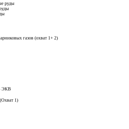
ые руды
руды
уды
рниковых газов (охват 1+ 2)
 ЭКВ
(Охват 1)