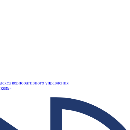
декса корпоративного управления
кель»