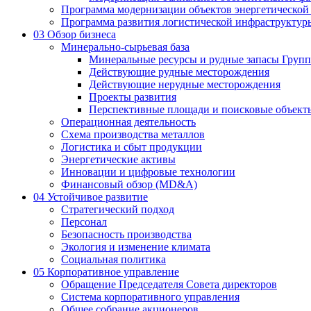
Программа модернизации объектов энергетической
Программа развития логистической инфраструктур
03
Обзор бизнеса
Минерально-сырьевая база
Минеральные ресурсы и рудные запасы Груп
Действующие рудные месторождения
Действующие нерудные месторождения
Проекты развития
Перспективные площади и поисковые объект
Операционная деятельность
Схема производства металлов
Логистика и сбыт продукции
Энергетические активы
Инновации и цифровые технологии
Финансовый обзор (MD&A)
04
Устойчивое развитие
Стратегический подход
Персонал
Безопасность производства
Экология и изменение климата
Социальная политика
05
Корпоративное управление
Обращение Председателя Совета директоров
Система корпоративного управления
Общее собрание акционеров