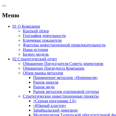
Меню
01
О Компании
Краткий обзор
География деятельности
Ключевые показатели
Факторы инвестиционной привлекательности
Наша история
Бизнес-модель
02
Стратегический отчет
Обращение Председателя Совета директоров
Обращение Президента Компании
Обзор рынка металлов
Применение металлов «Норникеля»
Рынок никеля
Рынок меди
Рынок металлов платиновой группы
Стратегические инвестиционные проекты
«Серная программа 2.0»
«Южный кластер»
Забайкальский дивизион
Модернизация Талнахской обогатительной ф