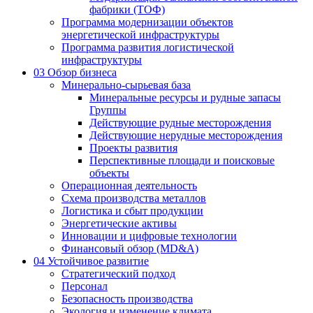
фабрики (ТОФ)
Программа модернизации объектов
энергетической инфраструктуры
Программа развития логистической
инфраструктуры
03
Обзор бизнеса
Минерально-сырьевая база
Минеральные ресурсы и рудные запасы
Группы
Действующие рудные месторождения
Действующие нерудные месторождения
Проекты развития
Перспективные площади и поисковые
объекты
Операционная деятельность
Схема производства металлов
Логистика и сбыт продукции
Энергетические активы
Инновации и цифровые технологии
Финансовый обзор (MD&A)
04
Устойчивое развитие
Стратегический подход
Персонал
Безопасность производства
Экология и изменение климата