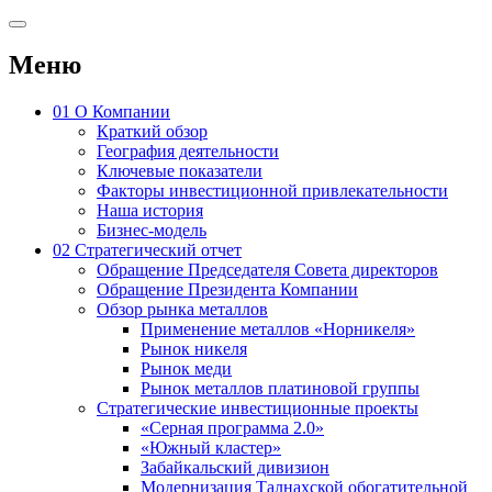
Меню
01
О Компании
Краткий обзор
География деятельности
Ключевые показатели
Факторы инвестиционной привлекательности
Наша история
Бизнес-модель
02
Стратегический отчет
Обращение Председателя Совета директоров
Обращение Президента Компании
Обзор рынка металлов
Применение металлов «Норникеля»
Рынок никеля
Рынок меди
Рынок металлов платиновой группы
Стратегические инвестиционные проекты
«Серная программа 2.0»
«Южный кластер»
Забайкальский дивизион
Модернизация Талнахской обогатительной