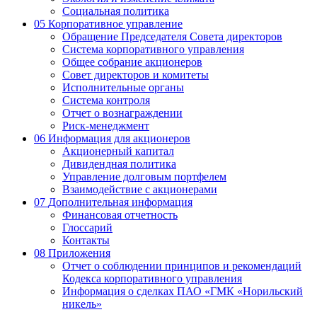
Социальная политика
05
Корпоративное управление
Обращение Председателя Совета директоров
Система корпоративного управления
Общее собрание акционеров
Совет директоров и комитеты
Исполнительные органы
Система контроля
Отчет о вознаграждении
Риск-менеджмент
06
Информация для акционеров
Акционерный капитал
Дивидендная политика
Управление долговым портфелем
Взаимодействие с акционерами
07
Дополнительная информация
Финансовая отчетность
Глоссарий
Контакты
08
Приложения
Отчет о соблюдении принципов и рекомендаций
Кодекса корпоративного управления
Информация о сделках ПАО «ГМК «Норильский
никель»