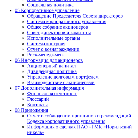
Социальная политика
05
Корпоративное управление
Обращение Председателя Совета директоров
Система корпоративного управления
Общее собрание акционеров
Совет директоров и комитеты
Исполнительные органы
Система контроля
Отчет о вознаграждении
Риск-менеджмент
06
Информация для акционеров
Акционерный капитал
Дивидендная политика
Управление долговым портфелем
Взаимодействие с акционерами
07
Дополнительная информация
Финансовая отчетность
Глоссарий
Контакты
08
Приложения
Отчет о соблюдении принципов и рекомендаций
Кодекса корпоративного управления
Информация о сделках ПАО «ГМК «Норильский
никель»