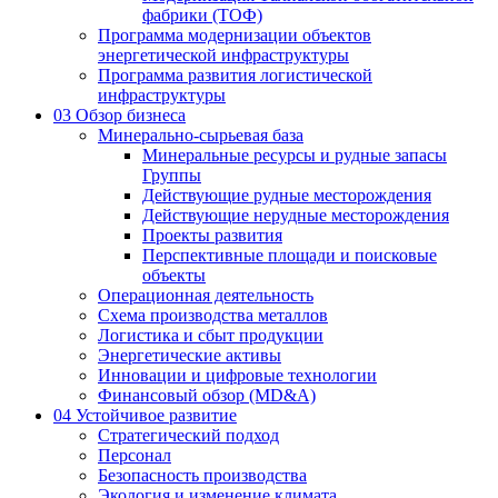
фабрики (ТОФ)
Программа модернизации объектов
энергетической инфраструктуры
Программа развития логистической
инфраструктуры
03
Обзор бизнеса
Минерально-сырьевая база
Минеральные ресурсы и рудные запасы
Группы
Действующие рудные месторождения
Действующие нерудные месторождения
Проекты развития
Перспективные площади и поисковые
объекты
Операционная деятельность
Схема производства металлов
Логистика и сбыт продукции
Энергетические активы
Инновации и цифровые технологии
Финансовый обзор (MD&A)
04
Устойчивое развитие
Стратегический подход
Персонал
Безопасность производства
Экология и изменение климата