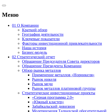
Меню
01
О Компании
Краткий обзор
География деятельности
Ключевые показатели
Факторы инвестиционной привлекательности
Наша история
Бизнес-модель
02
Стратегический отчет
Обращение Председателя Совета директоров
Обращение Президента Компании
Обзор рынка металлов
Применение металлов «Норникеля»
Рынок никеля
Рынок меди
Рынок металлов платиновой группы
Стратегические инвестиционные проекты
«Серная программа 2.0»
«Южный кластер»
Забайкальский дивизион
Модернизация Талнахской обогатительной