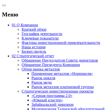
Меню
01
О Компании
Краткий обзор
География деятельности
Ключевые показатели
Факторы инвестиционной привлекательности
Наша история
Бизнес-модель
02
Стратегический отчет
Обращение Председателя Совета директоров
Обращение Президента Компании
Обзор рынка металлов
Применение металлов «Норникеля»
Рынок никеля
Рынок меди
Рынок металлов платиновой группы
Стратегические инвестиционные проекты
«Серная программа 2.0»
«Южный кластер»
Забайкальский дивизион
Модернизация Талнахской обогатительной