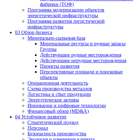
фабрики (ТОФ)
Программа модернизации объектов
энергетической инфраструктуры
Программа развития логистической
инфраструктуры
03
Обзор бизнеса
Минерально-сырьевая база
Минеральные ресурсы и рудные запасы
Группы
Действующие рудные месторождения
Действующие нерудные месторождения
Проекты развития
Перспективные площади и поисковые
объекты
Операционная деятельность
Схема производства металлов
Логистика и сбыт продукции
Энергетические активы
Инновации и цифровые технологии
Финансовый обзор (MD&A)
04
Устойчивое развитие
Стратегический подход
Персонал
Безопасность производства
Экология и изменение климата