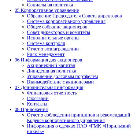
Социальная политика
05
Корпоративное управление
Обращение Председателя Совета директоров
Система корпоративного управления
Общее собрание акционеров
Совет директоров и комитеты
Исполнительные органы
Система контроля
Отчет о вознаграждении
Риск-менеджмент
06
Информация для акционеров
Акционерный капитал
Дивидендная политика
Управление долговым портфелем
Взаимодействие с акционерами
07
Дополнительная информация
Финансовая отчетность
Глоссарий
Контакты
08
Приложения
Отчет о соблюдении принципов и рекомендаций
Кодекса корпоративного управления
Информация о сделках ПАО «ГМК «Норильский
никель»