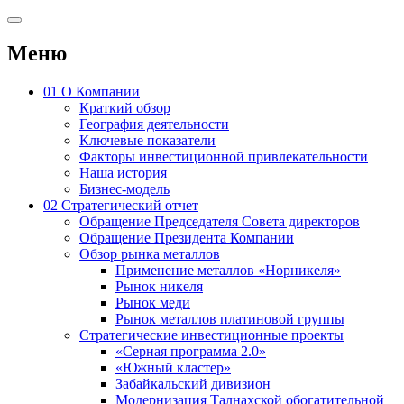
Меню
01
О Компании
Краткий обзор
География деятельности
Ключевые показатели
Факторы инвестиционной привлекательности
Наша история
Бизнес-модель
02
Стратегический отчет
Обращение Председателя Совета директоров
Обращение Президента Компании
Обзор рынка металлов
Применение металлов «Норникеля»
Рынок никеля
Рынок меди
Рынок металлов платиновой группы
Стратегические инвестиционные проекты
«Серная программа 2.0»
«Южный кластер»
Забайкальский дивизион
Модернизация Талнахской обогатительной