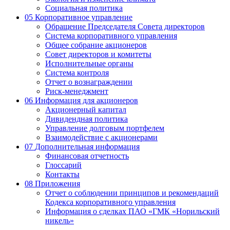
Социальная политика
05
Корпоративное управление
Обращение Председателя Совета директоров
Система корпоративного управления
Общее собрание акционеров
Совет директоров и комитеты
Исполнительные органы
Система контроля
Отчет о вознаграждении
Риск-менеджмент
06
Информация для акционеров
Акционерный капитал
Дивидендная политика
Управление долговым портфелем
Взаимодействие с акционерами
07
Дополнительная информация
Финансовая отчетность
Глоссарий
Контакты
08
Приложения
Отчет о соблюдении принципов и рекомендаций
Кодекса корпоративного управления
Информация о сделках ПАО «ГМК «Норильский
никель»