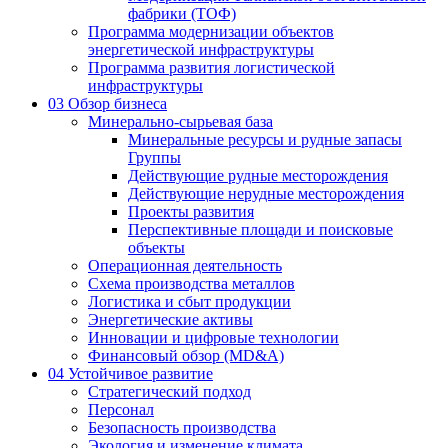
фабрики (ТОФ)
Программа модернизации объектов
энергетической инфраструктуры
Программа развития логистической
инфраструктуры
03
Обзор бизнеса
Минерально-сырьевая база
Минеральные ресурсы и рудные запасы
Группы
Действующие рудные месторождения
Действующие нерудные месторождения
Проекты развития
Перспективные площади и поисковые
объекты
Операционная деятельность
Схема производства металлов
Логистика и сбыт продукции
Энергетические активы
Инновации и цифровые технологии
Финансовый обзор (MD&A)
04
Устойчивое развитие
Стратегический подход
Персонал
Безопасность производства
Экология и изменение климата