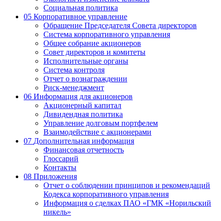
Социальная политика
05
Корпоративное управление
Обращение Председателя Совета директоров
Система корпоративного управления
Общее собрание акционеров
Совет директоров и комитеты
Исполнительные органы
Система контроля
Отчет о вознаграждении
Риск-менеджмент
06
Информация для акционеров
Акционерный капитал
Дивидендная политика
Управление долговым портфелем
Взаимодействие с акционерами
07
Дополнительная информация
Финансовая отчетность
Глоссарий
Контакты
08
Приложения
Отчет о соблюдении принципов и рекомендаций
Кодекса корпоративного управления
Информация о сделках ПАО «ГМК «Норильский
никель»