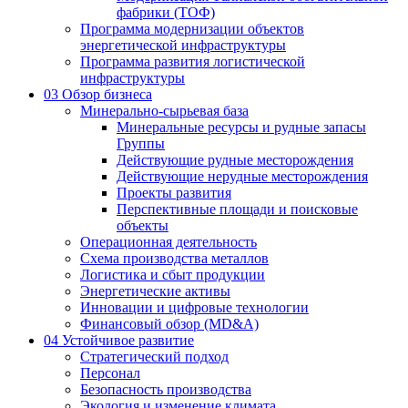
фабрики (ТОФ)
Программа модернизации объектов
энергетической инфраструктуры
Программа развития логистической
инфраструктуры
03
Обзор бизнеса
Минерально-сырьевая база
Минеральные ресурсы и рудные запасы
Группы
Действующие рудные месторождения
Действующие нерудные месторождения
Проекты развития
Перспективные площади и поисковые
объекты
Операционная деятельность
Схема производства металлов
Логистика и сбыт продукции
Энергетические активы
Инновации и цифровые технологии
Финансовый обзор (MD&A)
04
Устойчивое развитие
Стратегический подход
Персонал
Безопасность производства
Экология и изменение климата