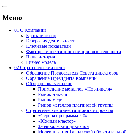
Меню
01
О Компании
Краткий обзор
География деятельности
Ключевые показатели
Факторы инвестиционной привлекательности
Наша история
Бизнес-модель
02
Стратегический отчет
Обращение Председателя Совета директоров
Обращение Президента Компании
Обзор рынка металлов
Применение металлов «Норникеля»
Рынок никеля
Рынок меди
Рынок металлов платиновой группы
Стратегические инвестиционные проекты
«Серная программа 2.0»
«Южный кластер»
Забайкальский дивизион
Модернизация Талнахской обогатительной