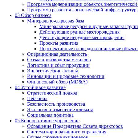
Программа модернизации объектов энергетической
Программа развития логистической инфраструктур
03
Обзор бизнеса
Минерально-сырьевая база
Минеральные ресурсы и рудные запасы Груп
Действующие рудные месторождения
Действующие нерудные месторождения
Проекты развития
Перспективные площади и поисковые объект
Операционная деятельность
Схема производства металлов
Логистика и сбыт продукции
Энергетические активы
Инновации и цифровые технологии
Финансовый обзор (MD&A)
04
Устойчивое развитие
Стратегический подход
Персонал
Безопасность производства
Экология и изменение климата
Социальная политика
05
Корпоративное управление
Обращение Председателя Совета директоров
Система корпоративного управления
Общее собрание акционеров