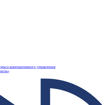
декса корпоративного управления
кель»