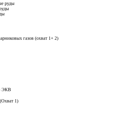
ые руды
руды
уды
рниковых газов (охват 1+ 2)
 ЭКВ
(Охват 1)