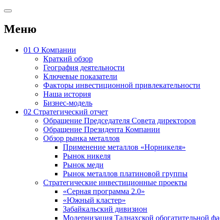
Меню
01
О Компании
Краткий обзор
География деятельности
Ключевые показатели
Факторы инвестиционной привлекательности
Наша история
Бизнес-модель
02
Стратегический отчет
Обращение Председателя Совета директоров
Обращение Президента Компании
Обзор рынка металлов
Применение металлов «Норникеля»
Рынок никеля
Рынок меди
Рынок металлов платиновой группы
Стратегические инвестиционные проекты
«Серная программа 2.0»
«Южный кластер»
Забайкальский дивизион
Модернизация Талнахской обогатительной ф