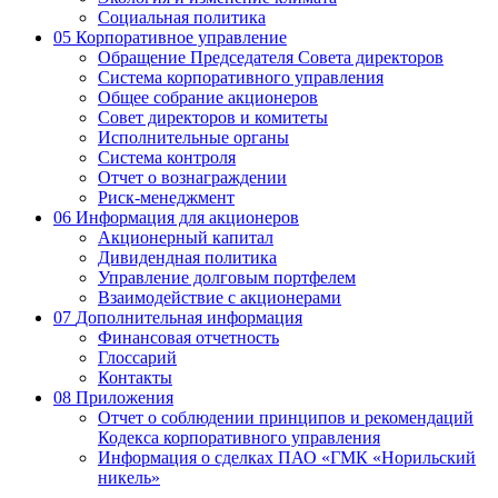
Социальная политика
05
Корпоративное управление
Обращение Председателя Совета директоров
Система корпоративного управления
Общее собрание акционеров
Совет директоров и комитеты
Исполнительные органы
Система контроля
Отчет о вознаграждении
Риск-менеджмент
06
Информация для акционеров
Акционерный капитал
Дивидендная политика
Управление долговым портфелем
Взаимодействие с акционерами
07
Дополнительная информация
Финансовая отчетность
Глоссарий
Контакты
08
Приложения
Отчет о соблюдении принципов и рекомендаций
Кодекса корпоративного управления
Информация о сделках ПАО «ГМК «Норильский
никель»