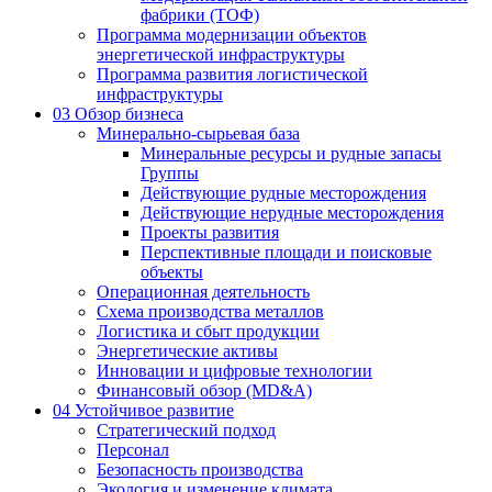
фабрики (ТОФ)
Программа модернизации объектов
энергетической инфраструктуры
Программа развития логистической
инфраструктуры
03
Обзор бизнеса
Минерально-сырьевая база
Минеральные ресурсы и рудные запасы
Группы
Действующие рудные месторождения
Действующие нерудные месторождения
Проекты развития
Перспективные площади и поисковые
объекты
Операционная деятельность
Схема производства металлов
Логистика и сбыт продукции
Энергетические активы
Инновации и цифровые технологии
Финансовый обзор (MD&A)
04
Устойчивое развитие
Стратегический подход
Персонал
Безопасность производства
Экология и изменение климата