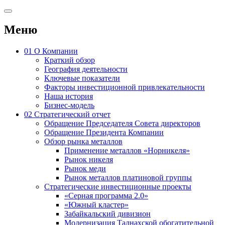
Меню
01
О Компании
Краткий обзор
География деятельности
Ключевые показатели
Факторы инвестиционной привлекательности
Наша история
Бизнес-модель
02
Стратегический отчет
Обращение Председателя Совета директоров
Обращение Президента Компании
Обзор рынка металлов
Применение металлов «Норникеля»
Рынок никеля
Рынок меди
Рынок металлов платиновой группы
Стратегические инвестиционные проекты
«Серная программа 2.0»
«Южный кластер»
Забайкальский дивизион
Модернизация Талнахской обогатительной