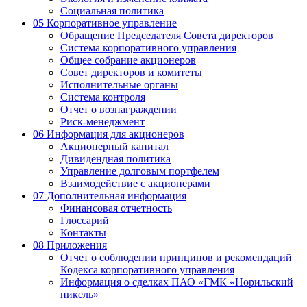
Социальная политика
05
Корпоративное управление
Обращение Председателя Совета директоров
Система корпоративного управления
Общее собрание акционеров
Совет директоров и комитеты
Исполнительные органы
Система контроля
Отчет о вознаграждении
Риск-менеджмент
06
Информация для акционеров
Акционерный капитал
Дивидендная политика
Управление долговым портфелем
Взаимодействие с акционерами
07
Дополнительная информация
Финансовая отчетность
Глоссарий
Контакты
08
Приложения
Отчет о соблюдении принципов и рекомендаций
Кодекса корпоративного управления
Информация о сделках ПАО «ГМК «Норильский
никель»