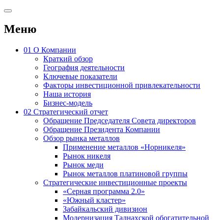
Меню
01
О Компании
Краткий обзор
География деятельности
Ключевые показатели
Факторы инвестиционной привлекательности
Наша история
Бизнес-модель
02
Стратегический отчет
Обращение Председателя Совета директоров
Обращение Президента Компании
Обзор рынка металлов
Применение металлов «Норникеля»
Рынок никеля
Рынок меди
Рынок металлов платиновой группы
Стратегические инвестиционные проекты
«Серная программа 2.0»
«Южный кластер»
Забайкальский дивизион
Модернизация Талнахской обогатительной