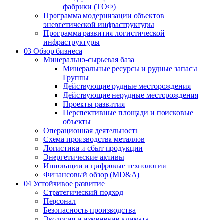
фабрики (ТОФ)
Программа модернизации объектов
энергетической инфраструктуры
Программа развития логистической
инфраструктуры
03
Обзор бизнеса
Минерально-сырьевая база
Минеральные ресурсы и рудные запасы
Группы
Действующие рудные месторождения
Действующие нерудные месторождения
Проекты развития
Перспективные площади и поисковые
объекты
Операционная деятельность
Схема производства металлов
Логистика и сбыт продукции
Энергетические активы
Инновации и цифровые технологии
Финансовый обзор (MD&A)
04
Устойчивое развитие
Стратегический подход
Персонал
Безопасность производства
Экология и изменение климата