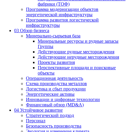
фабрики (ТОФ)
Программа модернизации объектов
энергетической инфраструктуры
Программа развития логистической
инфраструктуры
03
Обзор бизнеса
Минерально-сырьевая база
Минеральные ресурсы и рудные запасы
Группы
Действующие рудные месторождения
Действующие нерудные месторождения
Проекты развития
Перспективные площади и поисковые
объекты
Операционная деятельность
Схема производства металлов
Логистика и сбыт продукции
Энергетические активы
Инновации и цифровые технологии
Финансовый обзор (MD&A)
04
Устойчивое развитие
Стратегический подход
Персонал
Безопасность производства
Экология и изменение климата