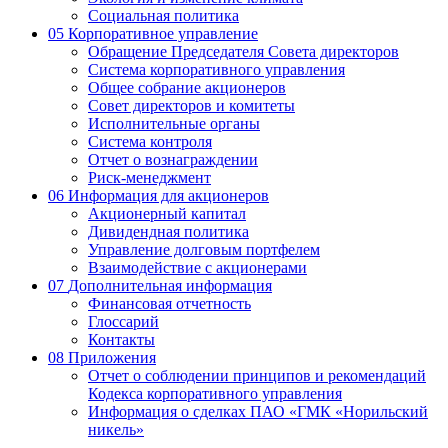
Социальная политика
05
Корпоративное управление
Обращение Председателя Совета директоров
Система корпоративного управления
Общее собрание акционеров
Совет директоров и комитеты
Исполнительные органы
Система контроля
Отчет о вознаграждении
Риск-менеджмент
06
Информация для акционеров
Акционерный капитал
Дивидендная политика
Управление долговым портфелем
Взаимодействие с акционерами
07
Дополнительная информация
Финансовая отчетность
Глоссарий
Контакты
08
Приложения
Отчет о соблюдении принципов и рекомендаций
Кодекса корпоративного управления
Информация о сделках ПАО «ГМК «Норильский
никель»