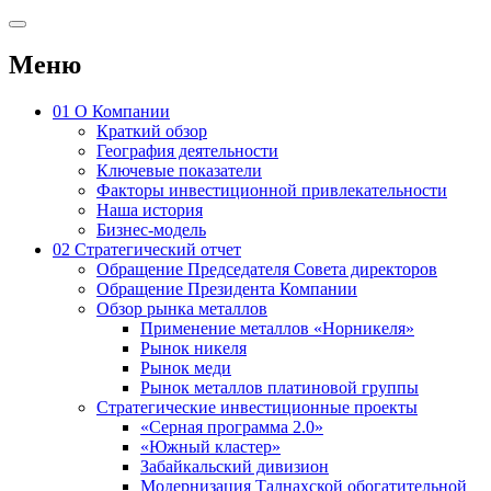
Меню
01
О Компании
Краткий обзор
География деятельности
Ключевые показатели
Факторы инвестиционной привлекательности
Наша история
Бизнес-модель
02
Стратегический отчет
Обращение Председателя Совета директоров
Обращение Президента Компании
Обзор рынка металлов
Применение металлов «Норникеля»
Рынок никеля
Рынок меди
Рынок металлов платиновой группы
Стратегические инвестиционные проекты
«Серная программа 2.0»
«Южный кластер»
Забайкальский дивизион
Модернизация Талнахской обогатительной