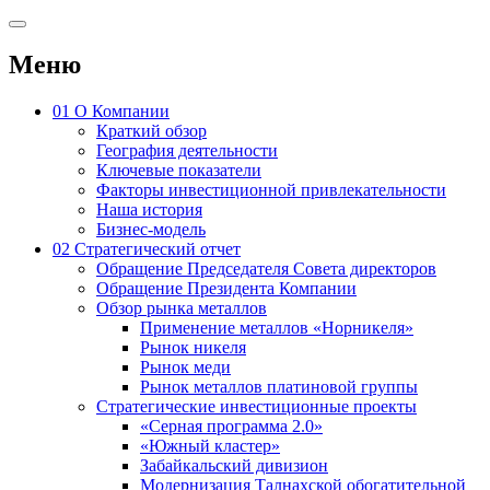
Меню
01
О Компании
Краткий обзор
География деятельности
Ключевые показатели
Факторы инвестиционной привлекательности
Наша история
Бизнес-модель
02
Стратегический отчет
Обращение Председателя Совета директоров
Обращение Президента Компании
Обзор рынка металлов
Применение металлов «Норникеля»
Рынок никеля
Рынок меди
Рынок металлов платиновой группы
Стратегические инвестиционные проекты
«Серная программа 2.0»
«Южный кластер»
Забайкальский дивизион
Модернизация Талнахской обогатительной