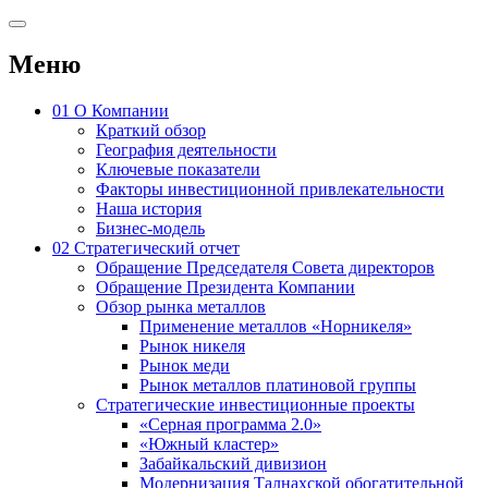
Меню
01
О Компании
Краткий обзор
География деятельности
Ключевые показатели
Факторы инвестиционной привлекательности
Наша история
Бизнес-модель
02
Стратегический отчет
Обращение Председателя Совета директоров
Обращение Президента Компании
Обзор рынка металлов
Применение металлов «Норникеля»
Рынок никеля
Рынок меди
Рынок металлов платиновой группы
Стратегические инвестиционные проекты
«Серная программа 2.0»
«Южный кластер»
Забайкальский дивизион
Модернизация Талнахской обогатительной