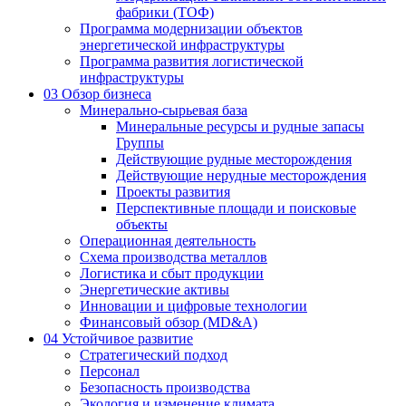
фабрики (ТОФ)
Программа модернизации объектов
энергетической инфраструктуры
Программа развития логистической
инфраструктуры
03
Обзор бизнеса
Минерально-сырьевая база
Минеральные ресурсы и рудные запасы
Группы
Действующие рудные месторождения
Действующие нерудные месторождения
Проекты развития
Перспективные площади и поисковые
объекты
Операционная деятельность
Схема производства металлов
Логистика и сбыт продукции
Энергетические активы
Инновации и цифровые технологии
Финансовый обзор (MD&A)
04
Устойчивое развитие
Стратегический подход
Персонал
Безопасность производства
Экология и изменение климата