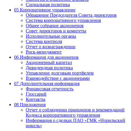
Социальная политика
05
Корпоративное управление
Обращение Председателя Совета директоров
Система корпоративного управления
Общее собрание акционеров
Совет директоров и комитеты
Исполнительные органы
Система контроля
Отчет о вознаграждении
Риск-менеджмент
06
Информация для акционеров
Акционерный капитал
Дивидендная политика
Управление долговым портфелем
Взаимодействие с акционерами
07
Дополнительная информация
Финансовая отчетность
Глоссарий
Контакты
08
Приложения
Отчет о соблюдении принципов и рекомендаций
Кодекса корпоративного управления
Информация о сделках ПАО «ГМК «Норильский
никель»