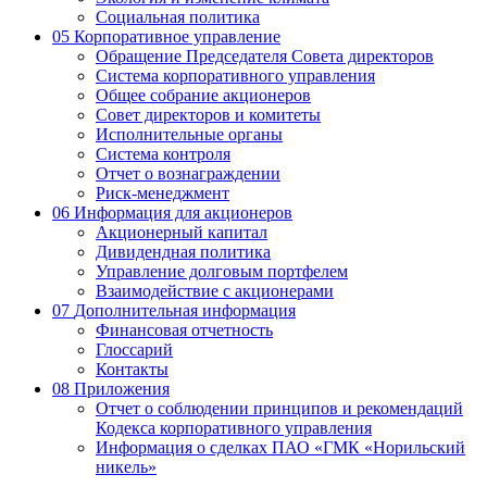
Социальная политика
05
Корпоративное управление
Обращение Председателя Совета директоров
Система корпоративного управления
Общее собрание акционеров
Совет директоров и комитеты
Исполнительные органы
Система контроля
Отчет о вознаграждении
Риск-менеджмент
06
Информация для акционеров
Акционерный капитал
Дивидендная политика
Управление долговым портфелем
Взаимодействие с акционерами
07
Дополнительная информация
Финансовая отчетность
Глоссарий
Контакты
08
Приложения
Отчет о соблюдении принципов и рекомендаций
Кодекса корпоративного управления
Информация о сделках ПАО «ГМК «Норильский
никель»