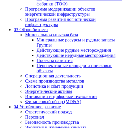
фабрики (ТОФ)
Программа модернизации объектов
энергетической инфраструктуры
Программа развития логистической
инфраструктуры
03
Обзор бизнеса
Минерально-сырьевая база
Минеральные ресурсы и рудные запасы
Группы
Действующие рудные месторождения
Действующие нерудные месторождения
Проекты развития
Перспективные площади и поисковые
объекты
Операционная деятельность
Схема производства металлов
Логистика и сбыт продукции
Энергетические активы
Инновации и цифровые технологии
Финансовый обзор (MD&A)
04
Устойчивое развитие
Стратегический подход
Персонал
Безопасность производства
Экология и изменение климата