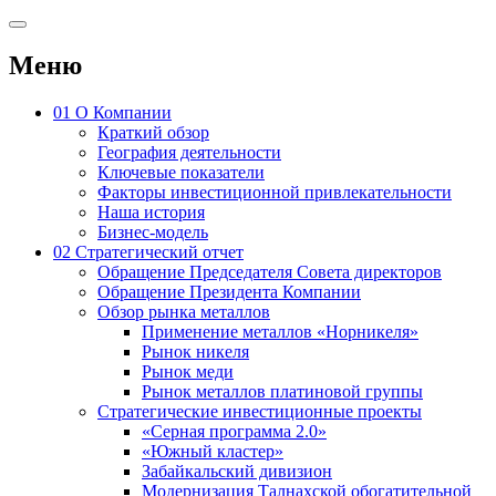
Меню
01
О Компании
Краткий обзор
География деятельности
Ключевые показатели
Факторы инвестиционной привлекательности
Наша история
Бизнес-модель
02
Стратегический отчет
Обращение Председателя Совета директоров
Обращение Президента Компании
Обзор рынка металлов
Применение металлов «Норникеля»
Рынок никеля
Рынок меди
Рынок металлов платиновой группы
Стратегические инвестиционные проекты
«Серная программа 2.0»
«Южный кластер»
Забайкальский дивизион
Модернизация Талнахской обогатительной