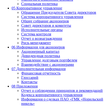
Социальная политика
05
Корпоративное управление
Обращение Председателя Совета директоров
Система корпоративного управления
Общее собрание акционеров
Совет директоров и комитеты
Исполнительные органы
Система контроля
Отчет о вознаграждении
Риск-менеджмент
06
Информация для акционеров
Акционерный капитал
Дивидендная политика
Управление долговым портфелем
Взаимодействие с акционерами
07
Дополнительная информация
Финансовая отчетность
Глоссарий
Контакты
08
Приложения
Отчет о соблюдении принципов и рекомендаций
Кодекса корпоративного управления
Информация о сделках ПАО «ГМК «Норильский
никель»