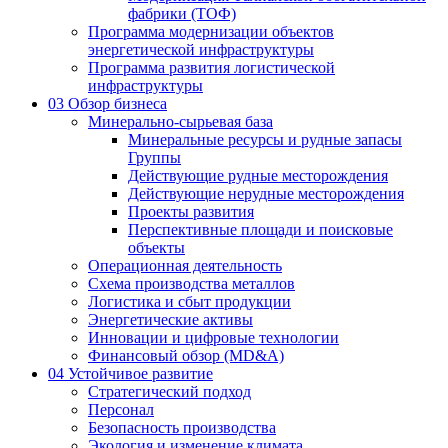
фабрики (ТОФ)
Программа модернизации объектов
энергетической инфраструктуры
Программа развития логистической
инфраструктуры
03
Обзор бизнеса
Минерально-сырьевая база
Минеральные ресурсы и рудные запасы
Группы
Действующие рудные месторождения
Действующие нерудные месторождения
Проекты развития
Перспективные площади и поисковые
объекты
Операционная деятельность
Схема производства металлов
Логистика и сбыт продукции
Энергетические активы
Инновации и цифровые технологии
Финансовый обзор (MD&A)
04
Устойчивое развитие
Стратегический подход
Персонал
Безопасность производства
Экология и изменение климата