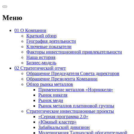
Меню
01
О Компании
Краткий обзор
География деятельности
Ключевые показатели
Факторы инвестиционной привлекательности
Наша история
Бизнес-модель
02
Стратегический отчет
Обращение Председателя Совета директоров
Обращение Президента Компании
Обзор рынка металлов
Применение металлов «Норникеля»
Рынок никеля
Рынок меди
Рынок металлов платиновой группы
Стратегические инвестиционные проекты
«Серная программа 2.0»
«Южный кластер»
Забайкальский дивизион
Модернизация Талнахской обогатительной