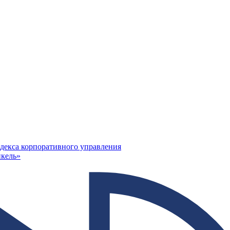
декса корпоративного управления
кель»