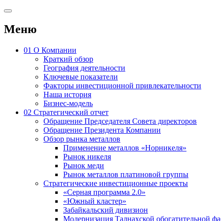
Меню
01
О Компании
Краткий обзор
География деятельности
Ключевые показатели
Факторы инвестиционной привлекательности
Наша история
Бизнес-модель
02
Стратегический отчет
Обращение Председателя Совета директоров
Обращение Президента Компании
Обзор рынка металлов
Применение металлов «Норникеля»
Рынок никеля
Рынок меди
Рынок металлов платиновой группы
Стратегические инвестиционные проекты
«Серная программа 2.0»
«Южный кластер»
Забайкальский дивизион
Модернизация Талнахской обогатительной ф