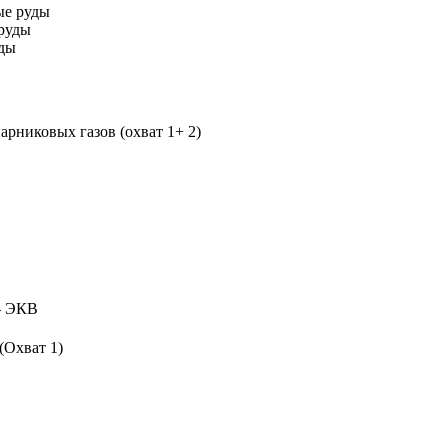
ые руды
руды
уды
рниковых газов (охват 1+ 2)
 ЭКВ
(Охват 1)