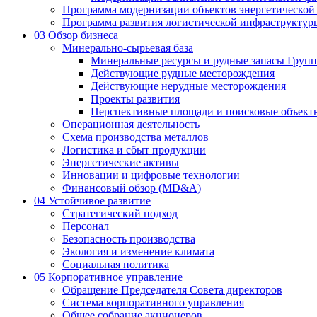
Программа модернизации объектов энергетической
Программа развития логистической инфраструктур
03
Обзор бизнеса
Минерально-сырьевая база
Минеральные ресурсы и рудные запасы Груп
Действующие рудные месторождения
Действующие нерудные месторождения
Проекты развития
Перспективные площади и поисковые объект
Операционная деятельность
Схема производства металлов
Логистика и сбыт продукции
Энергетические активы
Инновации и цифровые технологии
Финансовый обзор (MD&A)
04
Устойчивое развитие
Стратегический подход
Персонал
Безопасность производства
Экология и изменение климата
Социальная политика
05
Корпоративное управление
Обращение Председателя Совета директоров
Система корпоративного управления
Общее собрание акционеров