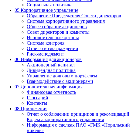
Социальная политика
05
Корпоративное управление
Обращение Председателя Совета директоров
Система корпоративного управления
Общее собрание акционеров
Совет директоров и комитеты
Исполнительные органы
Система контроля
Отчет о вознаграждении
Риск-менеджмент
06
Информация для акционеров
Акционерный капитал
Дивидендная политика
Управление долговым портфелем
Взаимодействие с акционерами
07
Дополнительная информация
Финансовая отчетность
Глоссарий
Контакты
08
Приложения
Отчет о соблюдении принципов и рекомендаций
Кодекса корпоративного управления
Информация о сделках ПАО «ГМК «Норильский
никель»