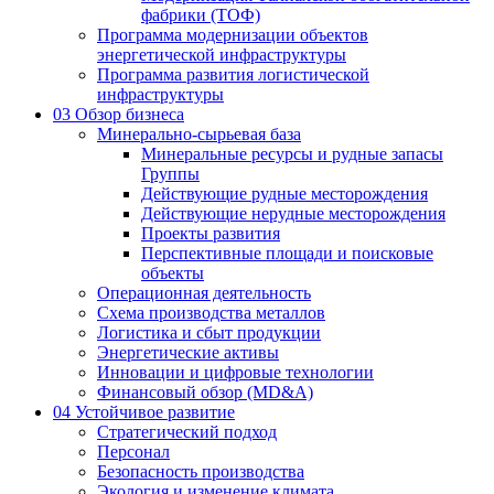
фабрики (ТОФ)
Программа модернизации объектов
энергетической инфраструктуры
Программа развития логистической
инфраструктуры
03
Обзор бизнеса
Минерально-сырьевая база
Минеральные ресурсы и рудные запасы
Группы
Действующие рудные месторождения
Действующие нерудные месторождения
Проекты развития
Перспективные площади и поисковые
объекты
Операционная деятельность
Схема производства металлов
Логистика и сбыт продукции
Энергетические активы
Инновации и цифровые технологии
Финансовый обзор (MD&A)
04
Устойчивое развитие
Стратегический подход
Персонал
Безопасность производства
Экология и изменение климата