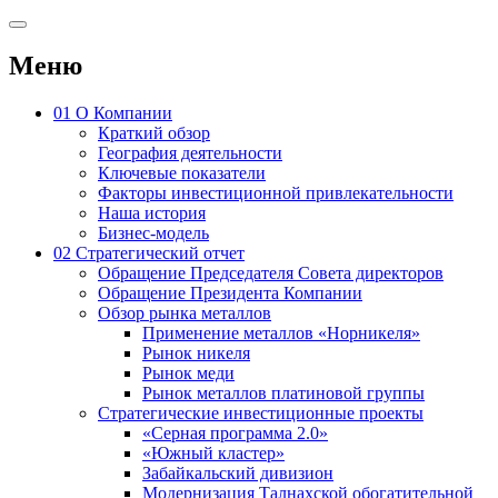
Меню
01
О Компании
Краткий обзор
География деятельности
Ключевые показатели
Факторы инвестиционной привлекательности
Наша история
Бизнес-модель
02
Стратегический отчет
Обращение Председателя Совета директоров
Обращение Президента Компании
Обзор рынка металлов
Применение металлов «Норникеля»
Рынок никеля
Рынок меди
Рынок металлов платиновой группы
Стратегические инвестиционные проекты
«Серная программа 2.0»
«Южный кластер»
Забайкальский дивизион
Модернизация Талнахской обогатительной