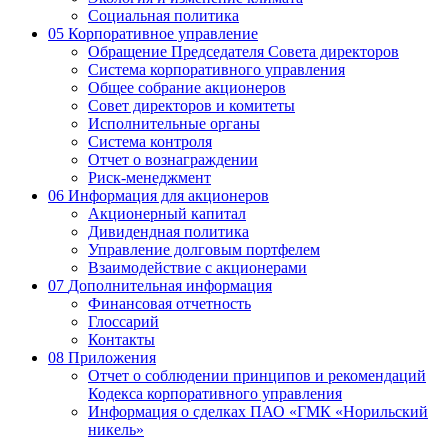
Социальная политика
05
Корпоративное управление
Обращение Председателя Совета директоров
Система корпоративного управления
Общее собрание акционеров
Совет директоров и комитеты
Исполнительные органы
Система контроля
Отчет о вознаграждении
Риск-менеджмент
06
Информация для акционеров
Акционерный капитал
Дивидендная политика
Управление долговым портфелем
Взаимодействие с акционерами
07
Дополнительная информация
Финансовая отчетность
Глоссарий
Контакты
08
Приложения
Отчет о соблюдении принципов и рекомендаций
Кодекса корпоративного управления
Информация о сделках ПАО «ГМК «Норильский
никель»