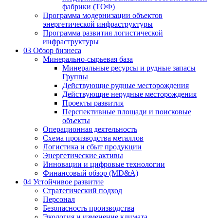
фабрики (ТОФ)
Программа модернизации объектов
энергетической инфраструктуры
Программа развития логистической
инфраструктуры
03
Обзор бизнеса
Минерально-сырьевая база
Минеральные ресурсы и рудные запасы
Группы
Действующие рудные месторождения
Действующие нерудные месторождения
Проекты развития
Перспективные площади и поисковые
объекты
Операционная деятельность
Схема производства металлов
Логистика и сбыт продукции
Энергетические активы
Инновации и цифровые технологии
Финансовый обзор (MD&A)
04
Устойчивое развитие
Стратегический подход
Персонал
Безопасность производства
Экология и изменение климата