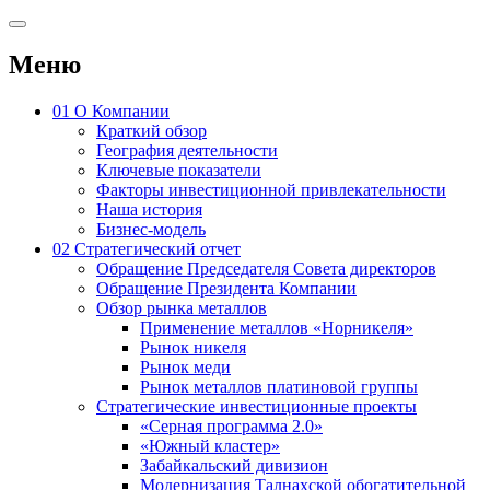
Меню
01
О Компании
Краткий обзор
География деятельности
Ключевые показатели
Факторы инвестиционной привлекательности
Наша история
Бизнес-модель
02
Стратегический отчет
Обращение Председателя Совета директоров
Обращение Президента Компании
Обзор рынка металлов
Применение металлов «Норникеля»
Рынок никеля
Рынок меди
Рынок металлов платиновой группы
Стратегические инвестиционные проекты
«Серная программа 2.0»
«Южный кластер»
Забайкальский дивизион
Модернизация Талнахской обогатительной