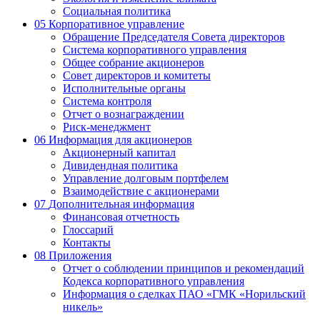
Социальная политика
05
Корпоративное управление
Обращение Председателя Совета директоров
Система корпоративного управления
Общее собрание акционеров
Совет директоров и комитеты
Исполнительные органы
Система контроля
Отчет о вознаграждении
Риск-менеджмент
06
Информация для акционеров
Акционерный капитал
Дивидендная политика
Управление долговым портфелем
Взаимодействие с акционерами
07
Дополнительная информация
Финансовая отчетность
Глоссарий
Контакты
08
Приложения
Отчет о соблюдении принципов и рекомендаций
Кодекса корпоративного управления
Информация о сделках ПАО «ГМК «Норильский
никель»