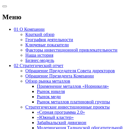
Меню
01
О Компании
Краткий обзор
География деятельности
Ключевые показатели
Факторы инвестиционной привлекательности
Наша история
Бизнес-модель
02
Стратегический отчет
Обращение Председателя Совета директоров
Обращение Президента Компании
Обзор рынка металлов
Применение металлов «Норникеля»
Рынок никеля
Рынок меди
Рынок металлов платиновой группы
Стратегические инвестиционные проекты
«Серная программа 2.0»
«Южный кластер»
Забайкальский дивизион
Модернизация Талнахской обогатительной