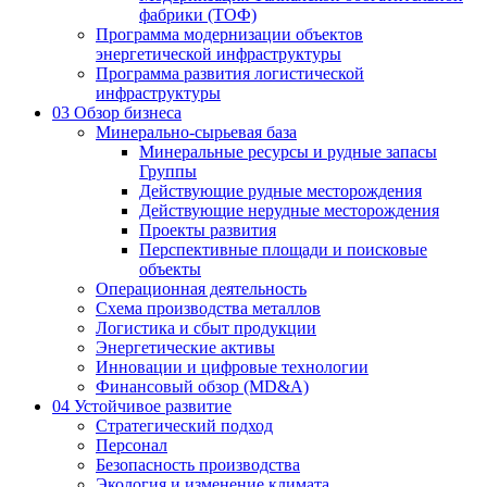
фабрики (ТОФ)
Программа модернизации объектов
энергетической инфраструктуры
Программа развития логистической
инфраструктуры
03
Обзор бизнеса
Минерально-сырьевая база
Минеральные ресурсы и рудные запасы
Группы
Действующие рудные месторождения
Действующие нерудные месторождения
Проекты развития
Перспективные площади и поисковые
объекты
Операционная деятельность
Схема производства металлов
Логистика и сбыт продукции
Энергетические активы
Инновации и цифровые технологии
Финансовый обзор (MD&A)
04
Устойчивое развитие
Стратегический подход
Персонал
Безопасность производства
Экология и изменение климата